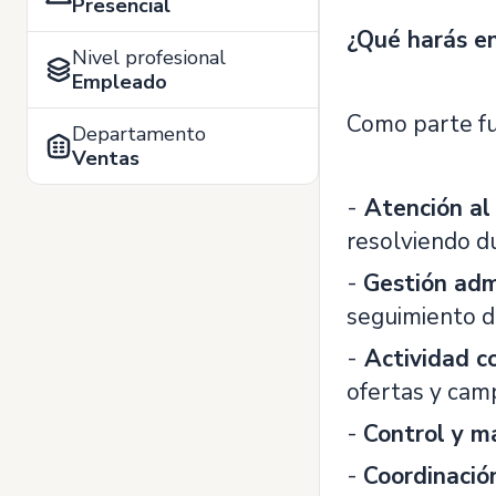
Presencial
¿Qué harás en
Nivel profesional
Empleado
Como parte fu
Departamento
Ventas
-
Atención al 
resolviendo du
-
Gestión adm
seguimiento de
-
Actividad co
ofertas y cam
-
Control y m
-
Coordinació