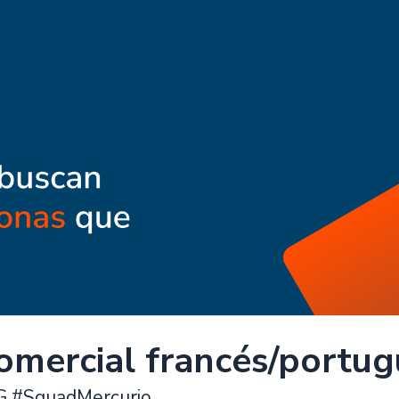
mercial francés/portugu
G #SquadMercurio