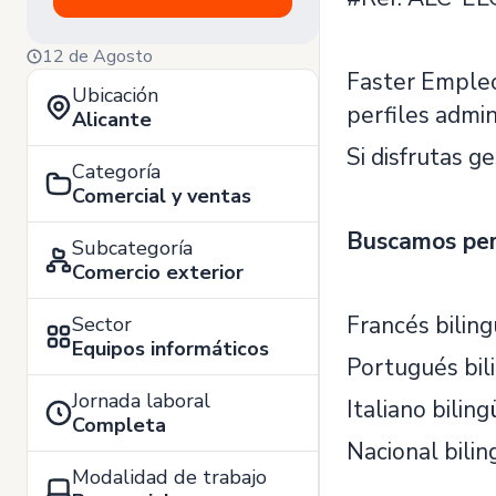
12 de Agosto
Faster Empleo
Ubicación
perfiles admin
Alicante
Si disfrutas g
Categoría
Comercial y ventas
Buscamos perf
Subcategoría
Comercio exterior
Francés biling
Sector
Equipos informáticos
Portugués bili
Jornada laboral
Italiano biling
Completa
Nacional bilin
Modalidad de trabajo