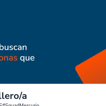
llero/a
S#SquadMercurio