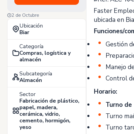
Faster Empleo
2 de Octubre
ubicada en Bia
Ubicación
Funciones/co
Biar
Gestión d
Categoría
Compras, logística y
Preparaci
almacén
Manejo de 
Subcategoría
Control d
Almacén
Horario:
Sector
Fabricación de plástico,
Turno de 
papel, madera,
cerámica, vidrio,
Turno ma
cemento, hormigón,
Turno tar
yeso