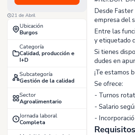
Desde Faster 
21 de Abril
empresa del s
Ubicación
Entre las fun
Burgos
y etiquetado 
Categoría
Si tienes disp
Calidad, producción e
I+D
dudes en apun
¡Te estamos b
Subcategoría
Gestión de la calidad
Se ofrece:
- Turnos rotat
Sector
Agroalimentario
- Salario segú
Jornada laboral
- Incorporació
Completa
Requisito