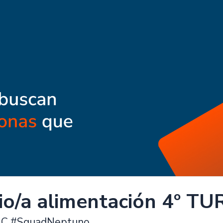
io/a alimentación 4º T
C #SquadNeptuno