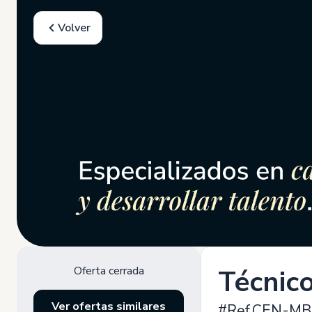
Volver
Oferta cerrada
Técnico
Ver ofertas similares
#Ref.CEN-MB