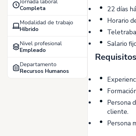
Jornada laboral
Completa
22 días há
Horario de
Modalidad de trabajo
Híbrido
Teletraba
Salario fi
Nivel profesional
Empleado
Requisito
Departamento
Recursos Humanos
Experienc
Formación 
Persona di
cliente.
Persona m