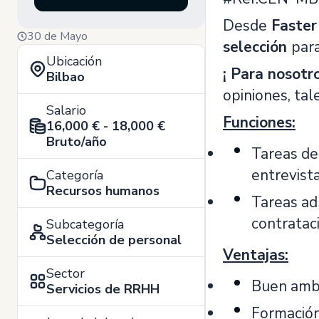
Desde
Faster
30 de Mayo
selección
par
Ubicación
¡ Para nosotr
Bilbao
opiniones, tal
Salario
Funciones:
16,000 € - 18,000 €
Bruto/año
Tareas de 
entrevista
Categoría
Recursos humanos
Tareas ad
contrataci
Subcategoría
Selección de personal
Ventajas:
Sector
Buen ambi
Servicios de RRHH
Formación 