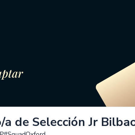
/a de Selección Jr Bilba
P#SquadOxford